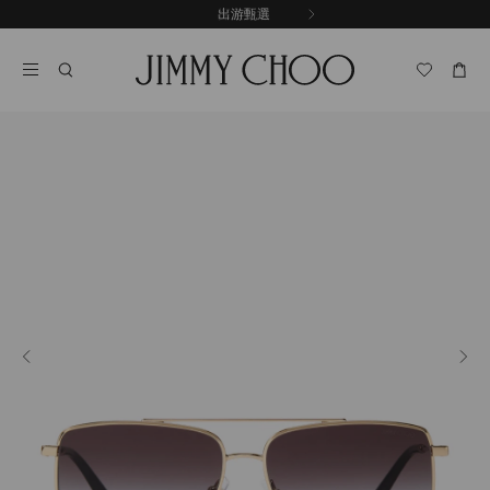
跳
探索新品
出游甄選
至
停
內
止
容
自
動
輪
播