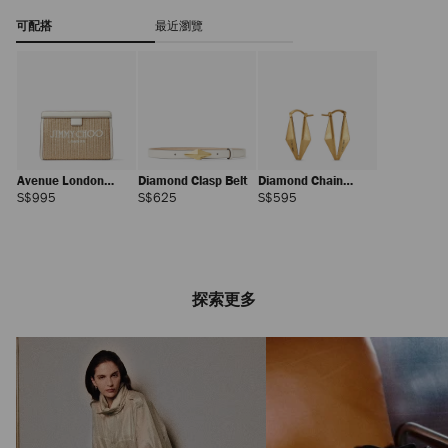
可配搭
最近瀏覽
Avenue London
Diamond Clasp Belt
Diamond Chain
Pouch
Earring
正
正
正
S$995
S$625
S$595
價
價
價
探索更多
Alyssa
正
S$420
價