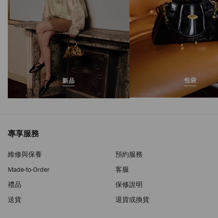
包袋
新品
專享服務
維修與保養
預約服務
Made-to-Order
客服
禮品
保修說明
送貨
退貨或換貨