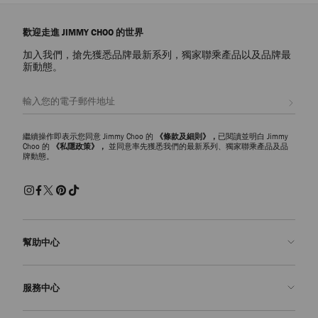
歡迎走進 JIMMY CHOO 的世界
加入我們，搶先獲悉品牌最新系列，獨家聯乘產品以及品牌最
新動態。
註册會員
繼續操作即表示您同意 Jimmy Choo 的
《條款及細則》，
已閱讀並明白 Jimmy
Choo 的
《私隱政策》，
並同意率先獲悉我們的最新系列、獨家聯乘產品及品
牌動態。
幫助中心
聯絡我們
服務中心
常見問題解答