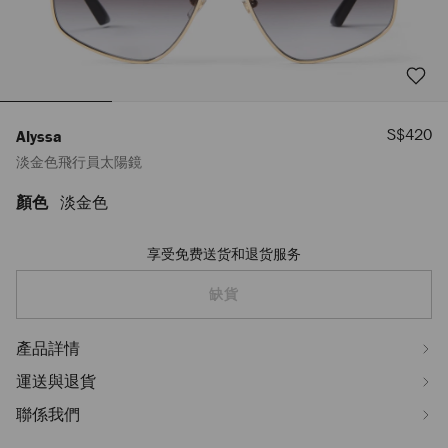
優
S$420
Alyssa
惠
淡金色飛行員太陽鏡
價
顏色
淡金色
https://www.jimmychoo.com/sg/hy_SG/%E5%A5%B3%E5%A3%AB/%E
J000174675001.html
享受免费送货和退货服务
Add
to
cart
缺貨
options
產品詳情
運送與退貨
聯係我們