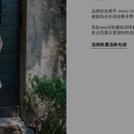
品牌好友携手 Jimmy
旖旎风光生动诠释本季
新款Jelly凉鞋趣味演
多点亮夏日度假的绝佳
选购鞋履
选购包袋