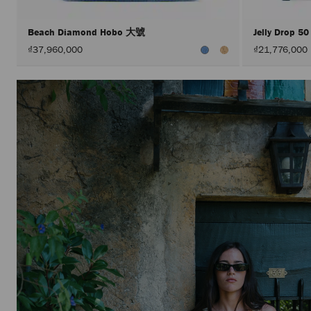
Beach Diamond Hobo 大號
Jelly Drop 5
₫37,960,000
₫21,776,000