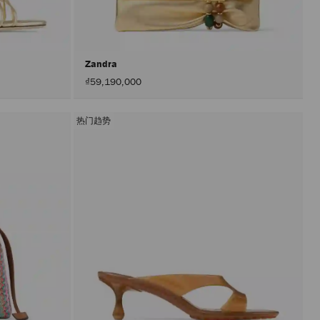
入
頁
面。
只
有
在
Zandra
啟
₫59,190,000
用
「套
用」
按
热门趋势
鈕
後，
才
會
執
行
產
品
更
新。