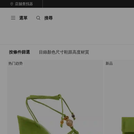
跳
店舖查找器
至
停
內
止
選單
搜尋
容
自
動
輪
播
按條件篩選
目錄
顏色
尺寸
鞋跟高度
材質
热门趋势
新品