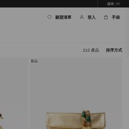
越南
(₫)
願望清單
登入
手袋
212
產品
排序方式
套
用
新品
篩
選
條
件，
內
容
將
被
更
新，
而
無
需
重
新
載