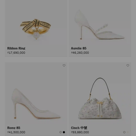
Ribbon Ring
Aurelie 85
₫17,690,000
₫46,260,000
Romy 85
Cinch 中號
₫41,500,000
₫93,880,000