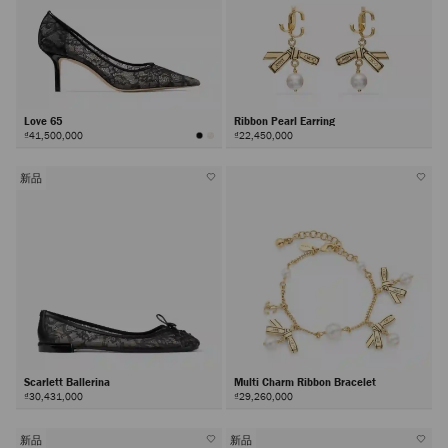
Love 65
Ribbon Pearl Earring
₫41,500,000
₫22,450,000
新品
Scarlett Ballerina
Multi Charm Ribbon Bracelet
₫30,431,000
₫29,260,000
新品
新品