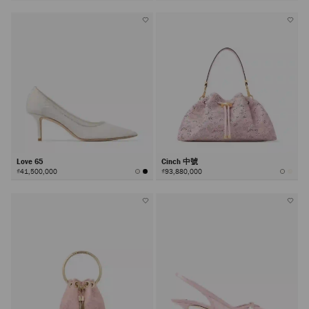
Love 65
Cinch 中號
₫41,500,000
₫93,880,000