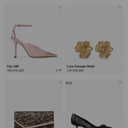
Faiz 100
Lace Corsage Studs
₫66,670,000
₫26,540,000
新品