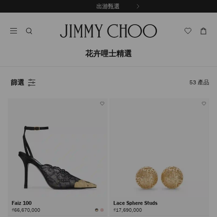
跳
出游甄選
至
停
內
止
容
自
動
輪
花卉哩士精選
播
篩選
53
產品
Faiz 100
Lace Sphere Studs
₫66,670,000
₫17,690,000