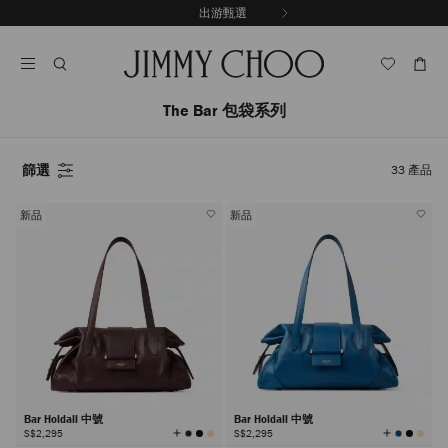
跳
出游甄選
至
停
內
止
容
自
動
輪
The Bar 包袋系列
播
篩選
33
產品
新品
新品
Bar Holdall 中號
Bar Holdall 中號
查
查
S$2,295
S$2,295
看
看
所
所