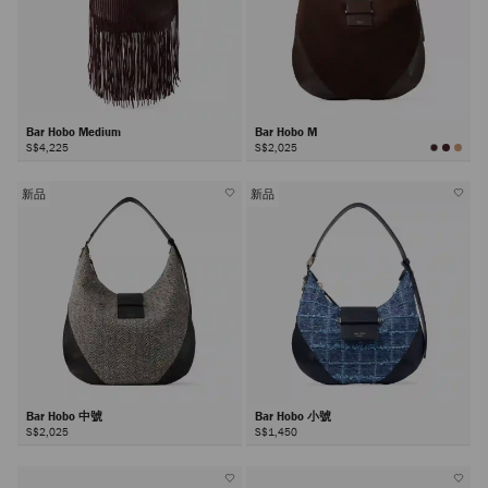
Bar Hobo Medium
Bar Hobo M
S$4,225
S$2,025
新品
新品
Bar Hobo 中號
Bar Hobo 小號
S$2,025
S$1,450