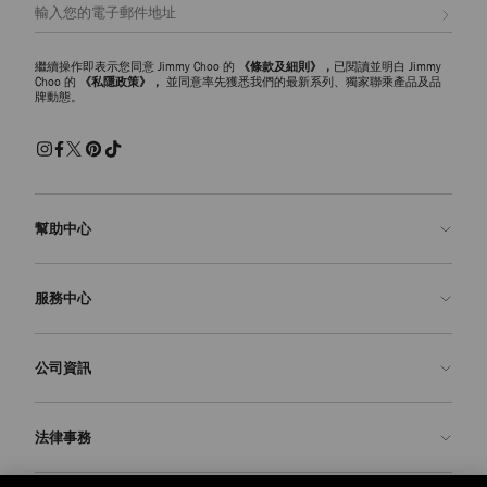
註册會員
繼續操作即表示您同意 Jimmy Choo 的
《條款及細則》，
已閱讀並明白 Jimmy
Choo 的
《私隱政策》，
並同意率先獲悉我們的最新系列、獨家聯乘產品及品
牌動態。
幫助中心
聯絡我們
服務中心
常見問題解答
查看訂單狀態
預約服務
公司資訊
申請退貨
定制服務
精品店
護理與維修
關於我們
法律事務
送貨
保修服務
我們的歷史
退貨或換貨
JC 世界
私隱政策