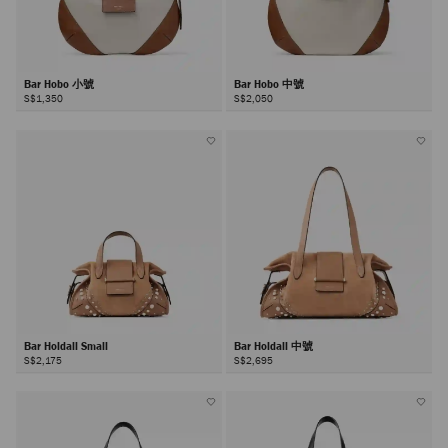
Bar Hobo 小號
Bar Hobo 中號
S$1,350
S$2,050
Bar Holdall Small
Bar Holdall 中號
S$2,175
S$2,695