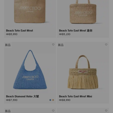
Beach Tote East-West
Beach Tote East-West 迷你
HK$5,950
HK$5,150
新品
新品
Beach Diamond Hobo 大號
Beach Tote East-West Mini
HK$7,550
HK$8,990
新品