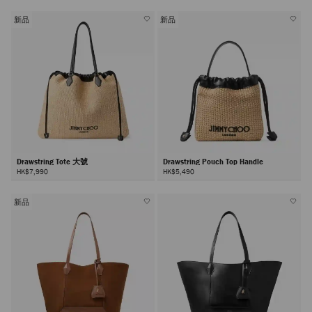
新品
新品
Drawstring Tote 大號
Drawstring Pouch Top Handle
HK$7,990
HK$5,490
新品