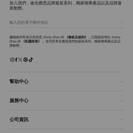
加入我們，搶先獲悉品牌最新系列，獨家聯乘產品以及品牌最
皮革托特包
新動態。
從光滑皮革、鱷魚紋皮到拋光漆皮材質，每款 Jimmy Choo 皮革托特包都
是精湛工藝與意大利匠心美學的絕妙呈現。實用易搭又精緻時髦，無論是
註册會員
日常使用還是優雅旅行，都是您的心儀之選。
拉菲草和絨面革托特包
繼續操作即表示您同意 Jimmy Choo 的
《條款及細則》，
已閱讀並明白 Jimmy
探索充滿浪漫氣息的拉菲草沙灘包和流蘇飾絨面革托特包，於不經意間盡
Choo 的
《私隱政策》，
並同意率先獲悉我們的最新系列、獨家聯乘產品及品
牌動態。
顯隨性自在的鬆弛感與波希米亞風情的迷人魅力。每款設計都爲您的造型
增添豐富質感層次，適合搭配夏季或週末造型，伴您輕鬆優雅出行。
標誌性托特包款式
探索 Diamond Hobo 和 Drawstring Tote 等系列現代經典單品，巧妙融合實
用功能與雕塑感輪廓，彰顯時尚品味與個性追求。經典設計搭配現代包
型，品牌標誌性細節設計凸顯品質追求，成就令人眼前一亮的精美單品。
幫助中心
顔色和款式選擇
聯絡我們
選擇濃郁朱古力色和奶油色等柔和色調搭配精緻日常造型，或可大膽嘗試
服務中心
鮮艶色彩，爲休閑造型增添時尚亮眼感。無論是上班、旅遊還是週末休
常見問題解答
閑，選擇設計師款女士托特包打造不同造型，都能盡顯輕鬆優雅又精緻時
查看訂單狀態
預約服務
髦。
公司資訊
申請退貨
定制服務
精品店
護理與維修
關於我們