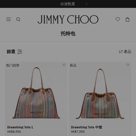
跳
探索新品
出游甄選
至
停
內
止
容
自
動
輪
托特包
播
篩選
17
產品
热门趋势
新品
Drawstring Tote L
Drawstring Tote 中號
HK$8,550
HK$7,550