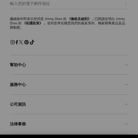
註册會員
繼續操作即表示您同意 Jimmy Choo 的
《條款及細則》，
已閱讀並明白 Jimmy
Choo 的
《私隱政策》，
並同意率先獲悉我們的最新系列、獨家聯乘產品及品
牌動態。
幫助中心
聯絡我們
服務中心
常見問題解答
查看訂單狀態
預約服務
公司資訊
申請退貨
定制服務
精品店
護理與維修
關於我們
法律事務
送貨
保修服務
我們的歷史
退貨或換貨
JC 世界
私隱政策