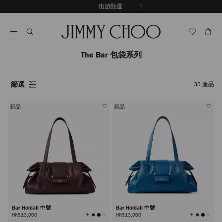
跳
出游甄選
至
停
內
止
容
自
動
輪
The Bar 包袋系列
播
篩選
33
產品
新品
新品
Bar Holdall 中號
Bar Holdall 中號
查
查
HK$13,000
HK$13,000
看
看
所
所