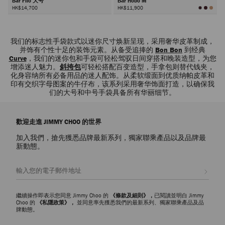
Bar Filo 大号
Bar Hobo M
HK$14,700
HK$11,900
下
一
我们的标志性手袋款式以迷你尺寸焕新呈现，采用奢华皮革制成，
頁
并饰有个性十足的装饰元素。从备受追捧的
Bon Bon
到经典
Curve
，我们的迷你包和手袋可轻松驾驭日间穿搭和晚装造型，为您
增添迷人魅力。
斜挎包
可轻松搭配百变造型，手拿包
则替代钱夹，
化身容纳所有必备用品的迷人配饰。从柔软缎面到优质纳帕皮革和
印有交织字母图案的牛仔布，该系列采用奢华饰面打造，以确保我
们的大号和中号手袋具备所有华丽细节。
歡迎走進 JIMMY CHOO 的世界
加入我們，搶先獲悉品牌最新系列，獨家聯乘產品以及品牌最
新動態。
註册會員
繼續操作即表示您同意 Jimmy Choo 的
《條款及細則》，
已閱讀並明白 Jimmy
Choo 的
《私隱政策》，
並同意率先獲悉我們的最新系列、獨家聯乘產品及品
牌動態。