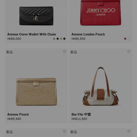
Avenue Curve Wallet With Chain
Avenue London Pouch
查
HK$6,050
HK$5,550
看
所
有
顏
色
新品
新品
Avenue Pouch
Bar Filo 中號
HK$5,990
HK$11,900
新品
新品