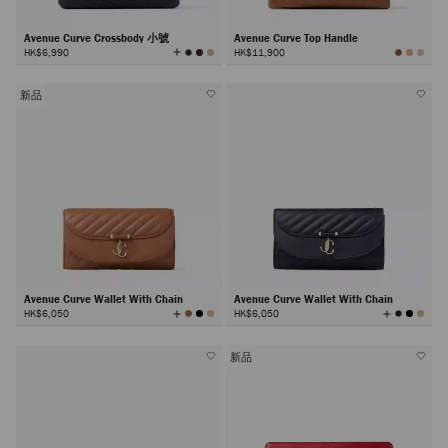
Avenue Curve Crossbody 小號
Avenue Curve Top Handle
查
HK$6,990
HK$11,900
看
所
有
顏
色
新品
Avenue Curve Wallet With Chain
Avenue Curve Wallet With Chain
查
查
HK$6,050
HK$6,050
看
看
所
所
有
有
顏
顏
色
色
新品