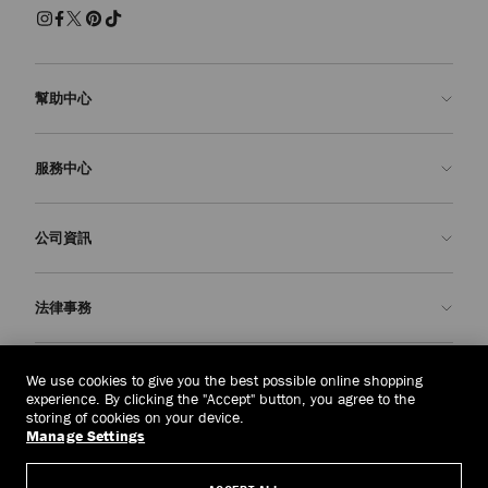
幫助中心
聯絡我們
服務中心
常見問題解答
查看訂單狀態
預約服務
公司資訊
申請退貨
定制服務
精品店
護理與維修
關於我們
法律事務
送貨
保修服務
我們的歷史
退貨或換貨
JC 世界
私隱政策
東帝汶
(HK$)
We use cookies to give you the best possible online shopping
我們的影響與責任
條款與條件
experience. By clicking the "Accept" button, you agree to the
storing of cookies on your device.
我們的影響
被遺忘權
Manage Settings
© 2026 Jimmy Choo
匠心工藝
主體存取請求表