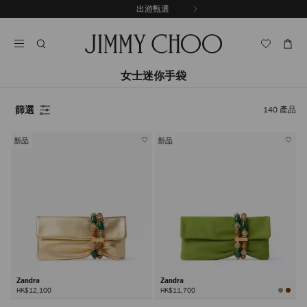
跳
出游甄選
至
停
內
止
容
自
動
輪
女士迷你手袋
播
篩選
140
產品
新品
新品
Zandra
Zandra
HK$12,100
HK$11,700